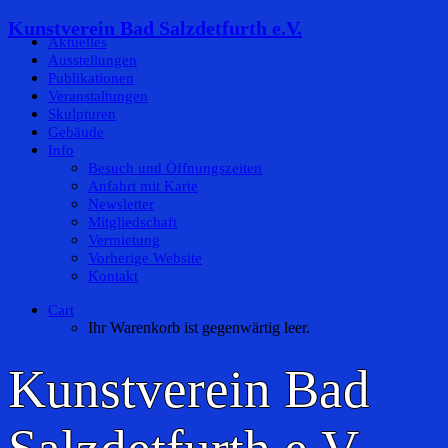
Kunstverein Bad Salzdetfurth e.V.
Aktuelles
Ausstellungen
Publikationen
Veranstaltungen
Skulpturen
Gebäude
Info
Besuch und Öffnungszeiten
Anfahrt mit Karte
Newsletter
Mitgliedschaft
Vermietung
Vorherige Website
Kontakt
Cart
Ihr Warenkorb ist gegenwärtig leer.
Kunstverein Bad