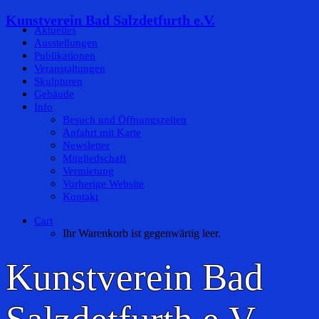
Kunstverein Bad Salzdetfurth e.V.
Aktuelles
Ausstellungen
Publikationen
Veranstaltungen
Skulpturen
Gebäude
Info
Besuch und Öffnungszeiten
Anfahrt mit Karte
Newsletter
Mitgliedschaft
Vermietung
Vorherige Website
Kontakt
Cart
Ihr Warenkorb ist gegenwärtig leer.
Kunstverein Bad