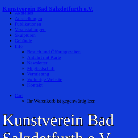
Kunstverein Bad Salzdetfurth e.V.
Aktuelles
Ausstellungen
Publikationen
Veranstaltungen
Skulpturen
Gebäude
Info
Besuch und Öffnungszeiten
Anfahrt mit Karte
Newsletter
Mitgliedschaft
Vermietung
Vorherige Website
Kontakt
Cart
Ihr Warenkorb ist gegenwärtig leer.
Kunstverein Bad