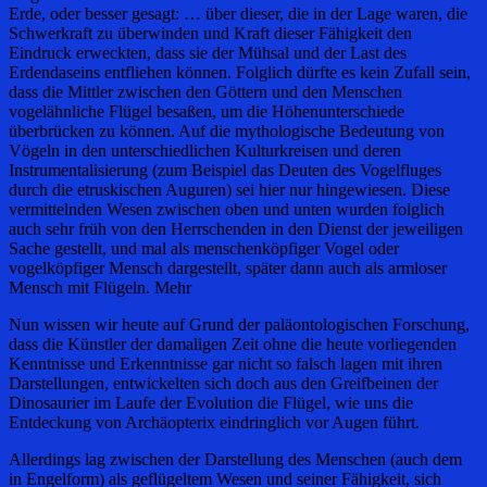
Erde, oder besser gesagt: … über dieser, die in der Lage waren, die
Schwerkraft zu überwinden und Kraft dieser Fähigkeit den
Eindruck erweckten, dass sie der Mühsal und der Last des
Erdendaseins entfliehen können. Folglich dürfte es kein Zufall sein,
dass die Mittler zwischen den Göttern und den Menschen
vogelähnliche Flügel besaßen, um die Höhenunterschiede
überbrücken zu können. Auf die mythologische Bedeutung von
Vögeln in den unterschiedlichen Kulturkreisen und deren
Instrumentalisierung (zum Beispiel das Deuten des Vogelfluges
durch die etruskischen Auguren) sei hier nur hingewiesen. Diese
vermittelnden Wesen zwischen oben und unten wurden folglich
auch sehr früh von den Herrschenden in den Dienst der jeweiligen
Sache gestellt, und mal als menschenköpfiger Vogel oder
vogelköpfiger Mensch dargestellt, später dann auch als armloser
Mensch mit Flügeln. Mehr
Nun wissen wir heute auf Grund der paläontologischen Forschung,
dass die Künstler der damaligen Zeit ohne die heute vorliegenden
Kenntnisse und Erkenntnisse gar nicht so falsch lagen mit ihren
Darstellungen, entwickelten sich doch aus den Greifbeinen der
Dinosaurier im Laufe der Evolution die Flügel, wie uns die
Entdeckung von Archäopterix eindringlich vor Augen führt.
Allerdings lag zwischen der Darstellung des Menschen (auch dem
in Engelform) als geflügeltem Wesen und seiner Fähigkeit, sich