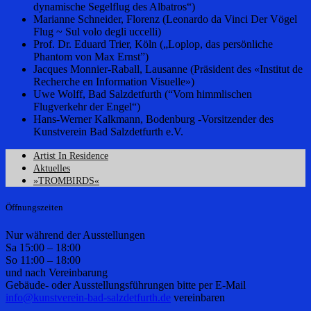
dynamische Segelflug des Albatros“)
Marianne Schneider, Florenz (Leonardo da Vinci Der Vögel
Flug ~ Sul volo degli uccelli)
Prof. Dr. Eduard Trier, Köln („Loplop, das persönliche
Phantom von Max Ernst”)
Jacques Monnier-Raball, Lausanne (Präsident des «Institut de
Recherche en Information Visuelle»)
Uwe Wolff, Bad Salzdetfurth (“Vom himmlischen
Flugverkehr der Engel“)
Hans-Werner Kalkmann, Bodenburg -Vorsitzender des
Kunstverein Bad Salzdetfurth e.V.
Artist In Residence
Aktuelles
»TROMBIRDS«
Öffnungszeiten
Nur während der Ausstellungen
Sa 15:00 – 18:00
So 11:00 – 18:00
und nach Vereinbarung
Gebäude- oder Ausstellungsführungen bitte per E-Mail
info@kunstverein-bad-salzdetfurth.de
vereinbaren