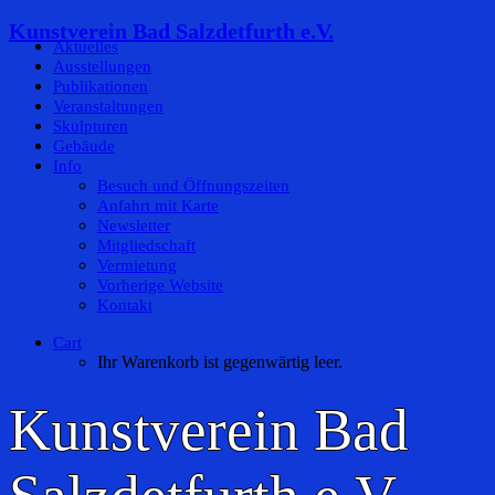
Kunstverein Bad Salzdetfurth e.V.
Aktuelles
Ausstellungen
Publikationen
Veranstaltungen
Skulpturen
Gebäude
Info
Besuch und Öffnungszeiten
Anfahrt mit Karte
Newsletter
Mitgliedschaft
Vermietung
Vorherige Website
Kontakt
Cart
Ihr Warenkorb ist gegenwärtig leer.
Kunstverein Bad