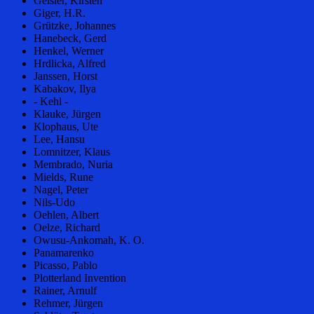
Geisler, Kirsten
Giger, H.R.
Grützke, Johannes
Hanebeck, Gerd
Henkel, Werner
Hrdlicka, Alfred
Janssen, Horst
Kabakov, Ilya
- Kehl -
Klauke, Jürgen
Klophaus, Ute
Lee, Hansu
Lomnitzer, Klaus
Membrado, Nuria
Mields, Rune
Nagel, Peter
Nils-Udo
Oehlen, Albert
Oelze, Richard
Owusu-Ankomah, K. O.
Panamarenko
Picasso, Pablo
Plotterland Invention
Rainer, Arnulf
Rehmer, Jürgen