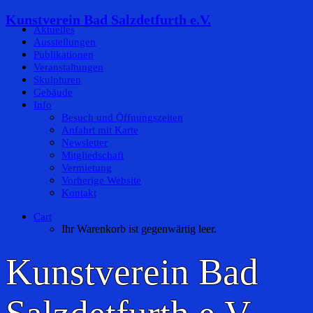
Kunstverein Bad Salzdetfurth e.V.
Aktuelles
Ausstellungen
Publikationen
Veranstaltungen
Skulpturen
Gebäude
Info
Besuch und Öffnungszeiten
Anfahrt mit Karte
Newsletter
Mitgliedschaft
Vermietung
Vorherige Website
Kontakt
Cart
Ihr Warenkorb ist gegenwärtig leer.
Kunstverein Bad