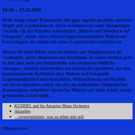
19.10. – 17.11.2019
Helle Jetzig schafft Kunstwerke mit ganz eigener geradezu surrealer
Magie und Ausdruckskraft. Diese verdanken sie einer einzigartigen
Technik, die der Künstler schnörkellos „Malerei und Siebdruck auf
Fotografie“ nennt, einer vielschichtigen transparenten Malerei auf
Fotocollagen, die zudem mit vielen Lackschichten versehen ist.
Motive für seine Bilder sind Architektur und Straßenszenen der
Großstädte, deren Strukturen und Rhythmen. In seinen Werken geht
es ihm aber nicht um Stadtporträts oder bestimmte bildliche
Aussagen, sondern vornehmlich um ästhetische Qualitäten, um eine
kunstimmanente Reflektion über Malerei und Fotografie,
Gegenständlichkeit und Abstraktion, Wahrnehmung und Realität,
um die Komposition selbst, die sich aus kalkulierter fotografischer
Konstruktion, subjektiver gestischer Malerei und nicht zuletzt einem
gesteuerten Zufall ergibt.
KUDDEL and his Amazing Blues Orchestra
Aktuelles
…weggenommen, was zu sehen sein soll
Öffnungszeiten