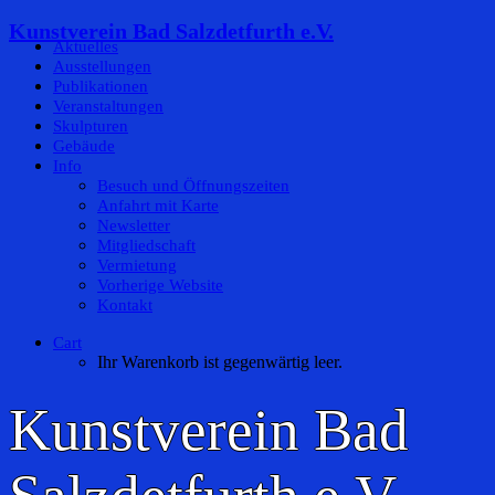
Kunstverein Bad Salzdetfurth e.V.
Aktuelles
Ausstellungen
Publikationen
Veranstaltungen
Skulpturen
Gebäude
Info
Besuch und Öffnungszeiten
Anfahrt mit Karte
Newsletter
Mitgliedschaft
Vermietung
Vorherige Website
Kontakt
Cart
Ihr Warenkorb ist gegenwärtig leer.
Kunstverein Bad