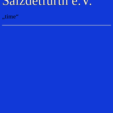
Salzdetfurth e.V.
„time“